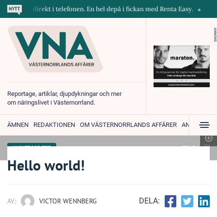
askiner direkt i telefonen. En hel depå i fickan med Renta Easy.
Velum
ANNONS
Reportage, artiklar, djupdykningar och mer
om näringslivet i Västernorrland.
ÄMNEN
REDAKTIONEN
OM VÄSTERNORRLANDS AFFÄRER
ANNONSER
SPARA
UNCATEGORIZED
Hello world!
DELA:
AV:
VICTOR WENNBERG