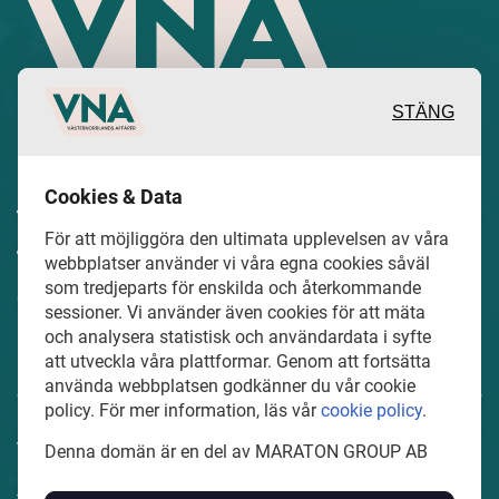
STÄNG
Inspirerande, engagerande och
Cookies & Data
värdefulla berättelser och reportage
För att möjliggöra den ultimata upplevelsen av våra
från och om det lokala näringslivet och
webbplatser använder vi våra egna cookies såväl
som tredjeparts för enskilda och återkommande
dess aktörer samt en hel del annan
sessioner. Vi använder även cookies för att mäta
läsvärt innehåll.
och analysera statistisk och användardata i syfte
att utveckla våra plattformar. Genom att fortsätta
använda webbplatsen godkänner du vår cookie
policy. För mer information, läs vår
cookie policy
.
VasternorrlandsAffarer.se är en del av mediakoncernen
Denna domän är en del av MARATON GROUP AB
MARATON GROUP AB som äger och förvaltar digitala
tidningsvarumärken i Europa.