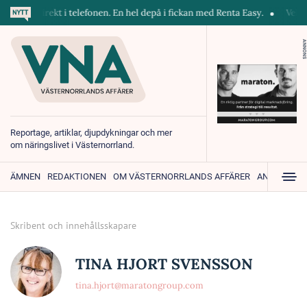
kiner direkt i telefonen. En hel depå i fickan med Renta Easy.
Velumi
ANNONS
Reportage, artiklar, djupdykningar och mer
om näringslivet i Västernorrland.
ÄMNEN
REDAKTIONEN
OM VÄSTERNORRLANDS AFFÄRER
ANNONSER
Skribent och innehållsskapare
TINA HJORT SVENSSON
tina.hjort@maratongroup.com