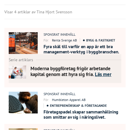
Visar 4 artiklar av Tina Hjort Svensson
SPONSRAT INNEHÅLL
För:
Renta Sverige AB
BYGG & FASTIGHET
Fyra skäl till varför en app är ett bra
management-verktyg i byggbranschen.
Serie artiklars
Moderna byggföretag frigör arbetande
NSRAT
EHÅLL
kapital genom att hyra sig fria.
Läs mer
SPONSRAT INNEHÅLL
För:
Humbleton Apparel AB
ENTREPRENÖRSKAP & FÖRETAGANDE
Företagspadel skapar sammanhållning
som smittar av sig i näringslivet.