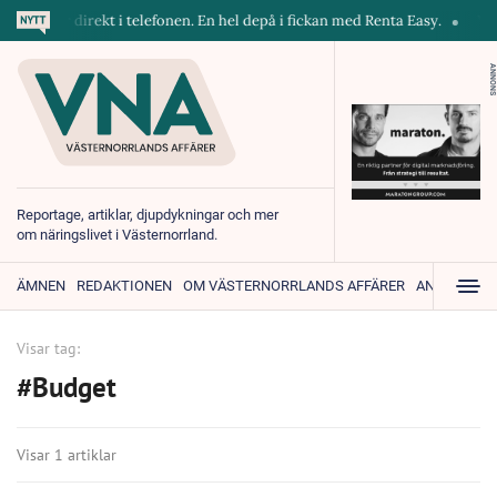
askiner direkt i telefonen. En hel depå i fickan med Renta Easy.
Velu
ANNONS
Reportage, artiklar, djupdykningar och mer
om näringslivet i Västernorrland.
ÄMNEN
REDAKTIONEN
OM VÄSTERNORRLANDS AFFÄRER
ANNONSER
Visar tag:
#Budget
Visar 1 artiklar