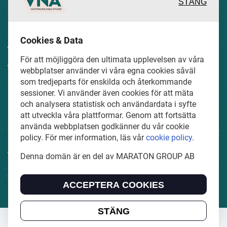
STÄNG
Inspirerande, engagerande och
Cookies & Data
värdefulla berättelser och reportage
För att möjliggöra den ultimata upplevelsen av våra
från och om det lokala näringslivet och
webbplatser använder vi våra egna cookies såväl
som tredjeparts för enskilda och återkommande
dess aktörer samt en hel del annan
sessioner. Vi använder även cookies för att mäta
läsvärt innehåll.
och analysera statistisk och användardata i syfte
att utveckla våra plattformar. Genom att fortsätta
använda webbplatsen godkänner du vår cookie
policy. För mer information, läs vår
cookie policy
.
VasternorrlandsAffarer.se är en del av mediakoncernen
Denna domän är en del av MARATON GROUP AB
MARATON GROUP AB som äger och förvaltar digitala
tidningsvarumärken i Europa.
ACCEPTERA COOKIES
STÄNG
Copyright © 2022 MARATON GROUP AB