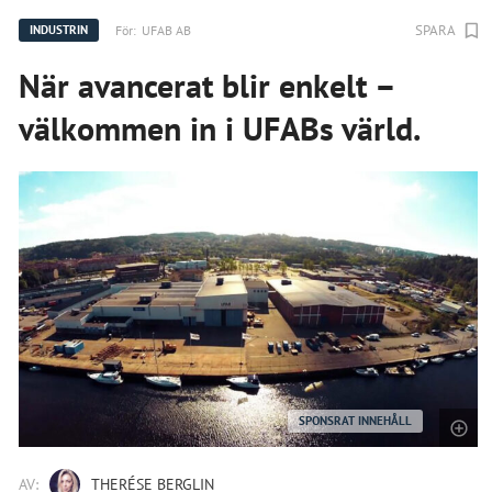
SPARA
För:
UFAB AB
INDUSTRIN
När avancerat blir enkelt –
välkommen in i UFABs värld.
SPONSRAT INNEHÅLL
AV:
THERÉSE BERGLIN