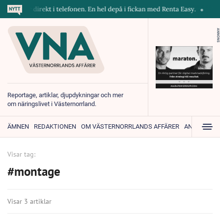
skiner direkt i telefonen. En hel depå i fickan med Renta Easy.
Velum
ANNONS
Reportage, artiklar, djupdykningar och mer
om näringslivet i Västernorrland.
ÄMNEN
REDAKTIONEN
OM VÄSTERNORRLANDS AFFÄRER
ANNONSER
Visar tag:
#montage
Visar 3 artiklar