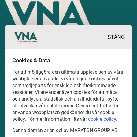
STÄNG
Inspirerande, engagerande och
Cookies & Data
värdefulla berättelser och reportage
För att möjliggöra den ultimata upplevelsen av våra
från och om det lokala näringslivet och
webbplatser använder vi våra egna cookies såväl
som tredjeparts för enskilda och återkommande
dess aktörer samt en hel del annan
sessioner. Vi använder även cookies för att mäta
läsvärt innehåll.
och analysera statistisk och användardata i syfte
att utveckla våra plattformar. Genom att fortsätta
använda webbplatsen godkänner du vår cookie
policy. För mer information, läs vår
cookie policy
.
VasternorrlandsAffarer.se är en del av mediakoncernen
Denna domän är en del av MARATON GROUP AB
MARATON GROUP AB som äger och förvaltar digitala