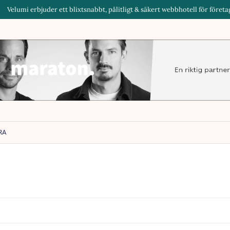
umi erbjuder ett blixtsnabbt, pålitligt & säkert webbhotell för företag & byr
RA