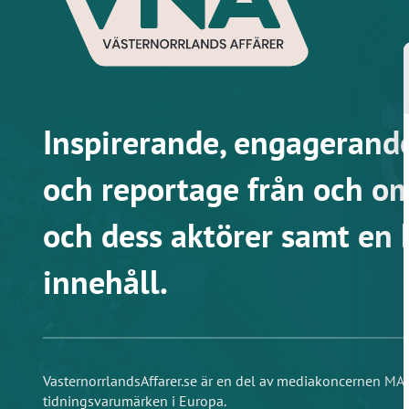
Inspirerande, engagerande
och reportage från och om
och dess aktörer samt en 
innehåll.
VasternorrlandsAffarer.se är en del av mediakoncernen M
tidningsvarumärken i Europa.