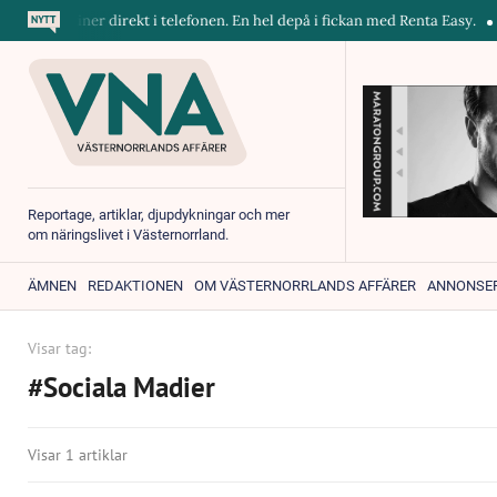
maskiner direkt i telefonen. En hel depå i fickan med Renta Easy.
Vel
Reportage, artiklar, djupdykningar och mer
om näringslivet i Västernorrland.
ÄMNEN
REDAKTIONEN
OM VÄSTERNORRLANDS AFFÄRER
ANNONSE
Visar tag:
#Sociala Madier
Visar 1 artiklar