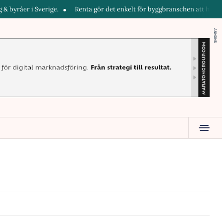
åer i Sverige.
Renta gör det enkelt för byggbranschen att hyra maskin
ANNONS