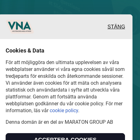
STÄNG
 och värdefulla berättelser
Cookies & Data
 det lokala näringslivet
För att möjliggöra den ultimata upplevelsen av våra
webbplatser använder vi våra egna cookies såväl som
tredjeparts för enskilda och återkommande sessioner.
hel del annan läsvärt
Vi använder även cookies för att mäta och analysera
statistisk och användardata i syfte att utveckla våra
plattformar. Genom att fortsätta använda
webbplatsen godkänner du vår cookie policy. För mer
information, läs vår
cookie policy
.
Denna domän är en del av MARATON GROUP AB
ARATON GROUP AB som äger och förvaltar digitala
ACCEPTERA COOKIES