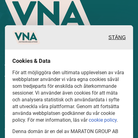
STÄNG
Inspirerande, engagerande och
Cookies & Data
värdefulla berättelser och reportage
För att möjliggöra den ultimata upplevelsen av våra
från och om det lokala näringslivet och
webbplatser använder vi våra egna cookies såväl
som tredjeparts för enskilda och återkommande
dess aktörer samt en hel del annan
sessioner. Vi använder även cookies för att mäta
läsvärt innehåll.
och analysera statistisk och användardata i syfte
att utveckla våra plattformar. Genom att fortsätta
använda webbplatsen godkänner du vår cookie
policy. För mer information, läs vår
cookie policy
.
VasternorrlandsAffarer.se är en del av mediakoncernen
Denna domän är en del av MARATON GROUP AB
MARATON GROUP AB som äger och förvaltar digitala