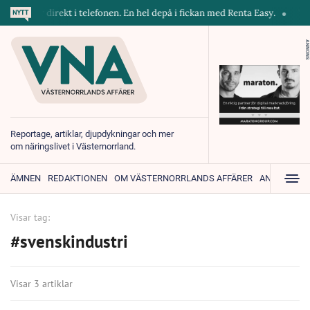
skiner direkt i telefonen. En hel depå i fickan med Renta Easy.
Velum
ANNONS
Reportage, artiklar, djupdykningar och mer
om näringslivet i Västernorrland.
ÄMNEN
REDAKTIONEN
OM VÄSTERNORRLANDS AFFÄRER
ANNONSER
Visar tag:
#svenskindustri
Visar 3 artiklar