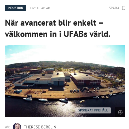
SPARA
För:
UFAB AB
INDUSTRIN
När avancerat blir enkelt –
välkommen in i UFABs värld.
SPONSRAT INNEHÅLL
AV:
THERÉSE BERGLIN