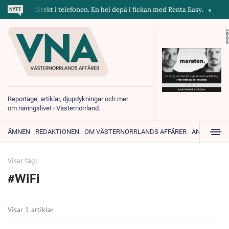
askiner direkt i telefonen. En hel depå i fickan med Renta Easy.
Velum
ANNONS
Reportage, artiklar, djupdykningar och mer
om näringslivet i Västernorrland.
ÄMNEN
REDAKTIONEN
OM VÄSTERNORRLANDS AFFÄRER
ANNONSER
Visar tag:
#WiFi
Visar 1 artiklar