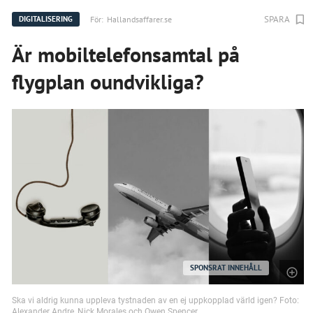
SPARA
För:
Hallandsaffarer.se
DIGITALISERING
Är mobiltelefonsamtal på
flygplan oundvikliga?
SPONSRAT INNEHÅLL
Ska vi aldrig kunna uppleva tystnaden av en ej uppkopplad värld igen? Foto:
Alexander Andre, Nick Morales och Owen Spencer