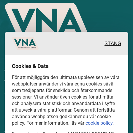
STÄNG
Inspirerande, engagerande och
Cookies & Data
värdefulla berättelser och reportage
För att möjliggöra den ultimata upplevelsen av våra
från och om det lokala näringslivet och
webbplatser använder vi våra egna cookies såväl
som tredjeparts för enskilda och återkommande
dess aktörer samt en hel del annan
sessioner. Vi använder även cookies för att mäta
läsvärt innehåll.
och analysera statistisk och användardata i syfte
att utveckla våra plattformar. Genom att fortsätta
använda webbplatsen godkänner du vår cookie
policy. För mer information, läs vår
cookie policy
.