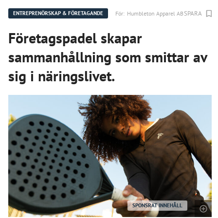
SPARA
För:
Humbleton Apparel AB
ENTREPRENÖRSKAP & FÖRETAGANDE
Företagspadel skapar
sammanhållning som smittar av
sig i näringslivet.
SPONSRAT INNEHÅLL