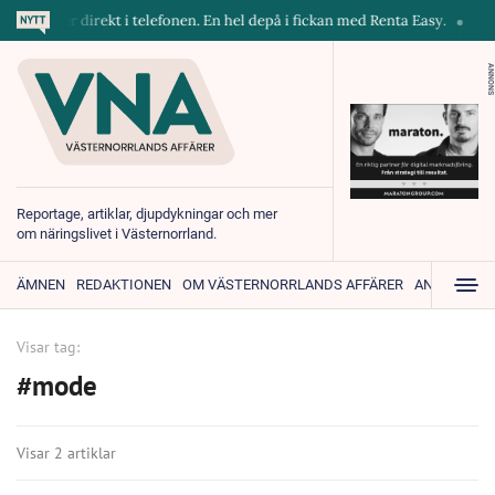
maskiner direkt i telefonen. En hel depå i fickan med Renta Easy.
Velu
ANNONS
Reportage, artiklar, djupdykningar och mer
om näringslivet i Västernorrland.
ÄMNEN
REDAKTIONEN
OM VÄSTERNORRLANDS AFFÄRER
ANNONSER
Visar tag:
#mode
Visar 2 artiklar