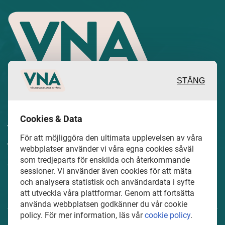
STÄNG
Inspirerande, engagerande och
Cookies & Data
värdefulla berättelser och reportage
För att möjliggöra den ultimata upplevelsen av våra
från och om det lokala näringslivet och
webbplatser använder vi våra egna cookies såväl
som tredjeparts för enskilda och återkommande
dess aktörer samt en hel del annan
sessioner. Vi använder även cookies för att mäta
läsvärt innehåll.
och analysera statistisk och användardata i syfte
att utveckla våra plattformar. Genom att fortsätta
använda webbplatsen godkänner du vår cookie
policy. För mer information, läs vår
cookie policy
.